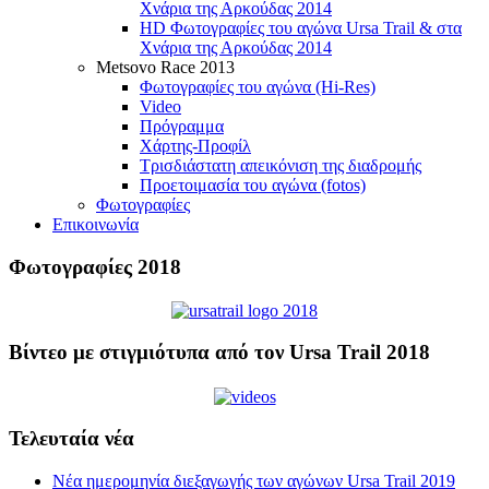
Χνάρια της Αρκούδας 2014
HD Φωτογραφίες του αγώνα Ursa Trail & στα
Χνάρια της Αρκούδας 2014
Metsovo Race 2013
Φωτογραφίες του αγώνα (Hi-Res)
Video
Πρόγραμμα
Χάρτης-Προφίλ
Τρισδιάστατη απεικόνιση της διαδρομής
Προετοιμασία του αγώνα (fotos)
Φωτογραφίες
Επικοινωνία
Φωτογραφίες 2018
Βίντεο με στιγμιότυπα από τον Ursa Trail 2018
Τελευταία νέα
Νέα ημερομηνία διεξαγωγής των αγώνων Ursa Trail 2019