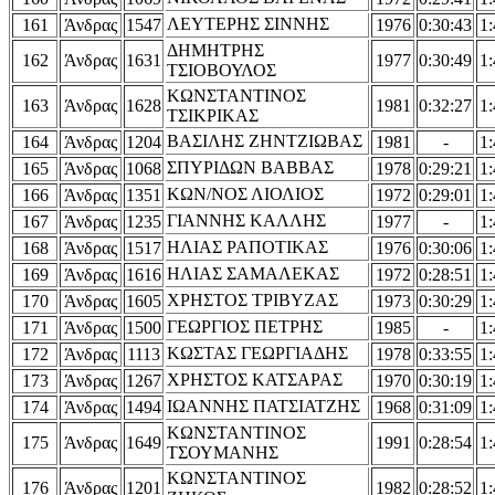
ΛΕΥΤΕΡΗΣ ΣΙΝΝΗΣ
161
Άνδρας
1547
1976
0:30:43
1:
ΔΗΜΗΤΡΗΣ
162
Άνδρας
1631
1977
0:30:49
1:
ΤΣΙΟΒΟΥΛΟΣ
ΚΩΝΣΤΑΝΤΙΝΟΣ
163
Άνδρας
1628
1981
0:32:27
1:
ΤΣΙΚΡΙΚΑΣ
ΒΑΣΙΛΗΣ ΖΗΝΤΖΙΩΒΑΣ
164
Άνδρας
1204
1981
-
1:
ΣΠΥΡΙΔΩΝ ΒΑΒΒΑΣ
165
Άνδρας
1068
1978
0:29:21
1:
ΚΩΝ/ΝΟΣ ΛΙΟΛΙΟΣ
166
Άνδρας
1351
1972
0:29:01
1:
ΓΙΑΝΝΗΣ ΚΑΛΛΗΣ
167
Άνδρας
1235
1977
-
1:
ΗΛΙΑΣ ΡΑΠΟΤΙΚΑΣ
168
Άνδρας
1517
1976
0:30:06
1:
ΗΛΙΑΣ ΣΑΜΑΛΕΚΑΣ
169
Άνδρας
1616
1972
0:28:51
1:
ΧΡΗΣΤΟΣ ΤΡΙΒΥΖΑΣ
170
Άνδρας
1605
1973
0:30:29
1:
ΓΕΩΡΓΙΟΣ ΠΕΤΡΗΣ
171
Άνδρας
1500
1985
-
1:
ΚΩΣΤΑΣ ΓΕΩΡΓΙΑΔΗΣ
172
Άνδρας
1113
1978
0:33:55
1:
ΧΡΗΣΤΟΣ ΚΑΤΣΑΡΑΣ
173
Άνδρας
1267
1970
0:30:19
1:
ΙΩΑΝΝΗΣ ΠΑΤΣΙΑΤΖΗΣ
174
Άνδρας
1494
1968
0:31:09
1:
ΚΩΝΣΤΑΝΤΙΝΟΣ
175
Άνδρας
1649
1991
0:28:54
1:
ΤΣΟΥΜΑΝΗΣ
ΚΩΝΣΤΑΝΤΙΝΟΣ
176
Άνδρας
1201
1982
0:28:52
1: