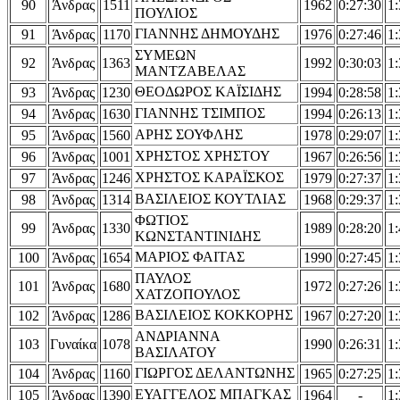
90
Άνδρας
1511
1962
0:27:30
1:
ΠΟΥΛΙΟΣ
ΓΙΑΝΝΗΣ ΔΗΜΟΥΔΗΣ
91
Άνδρας
1170
1976
0:27:46
1:
ΣΥΜΕΩΝ
92
Άνδρας
1363
1992
0:30:03
1:
ΜΑΝΤΖΑΒΕΛΑΣ
ΘΕΟΔΩΡΟΣ ΚΑΪΣΙΔΗΣ
93
Άνδρας
1230
1994
0:28:58
1:
ΓΙΑΝΝΗΣ ΤΣΙΜΠΟΣ
94
Άνδρας
1630
1994
0:26:13
1:
ΑΡΗΣ ΣΟΥΦΛΗΣ
95
Άνδρας
1560
1978
0:29:07
1:
ΧΡΗΣΤΟΣ ΧΡΗΣΤΟΥ
96
Άνδρας
1001
1967
0:26:56
1:
ΧΡΗΣΤΟΣ ΚΑΡΑΪΣΚΟΣ
97
Άνδρας
1246
1979
0:27:37
1:
ΒΑΣΙΛΕΙΟΣ ΚΟΥΤΛΙΑΣ
98
Άνδρας
1314
1968
0:29:37
1:
ΦΩΤΙΟΣ
99
Άνδρας
1330
1989
0:28:20
1:
ΚΩΝΣΤΑΝΤΙΝΙΔΗΣ
ΜΑΡΙΟΣ ΦΑΙΤΑΣ
100
Άνδρας
1654
1990
0:27:45
1:
ΠΑΥΛΟΣ
101
Άνδρας
1680
1972
0:27:26
1:
ΧΑΤΖΟΠΟΥΛΟΣ
ΒΑΣΙΛΕΙΟΣ ΚΟΚΚΟΡΗΣ
102
Άνδρας
1286
1967
0:27:20
1:
ΑΝΔΡΙΑΝΝΑ
103
Γυναίκα
1078
1990
0:26:31
1:
ΒΑΣΙΛΑΤΟΥ
ΓΙΩΡΓΟΣ ΔΕΛΑΝΤΩΝΗΣ
104
Άνδρας
1160
1965
0:27:25
1:
ΕΥΑΓΓΕΛΟΣ ΜΠΑΓΚΑΣ
105
Άνδρας
1390
1964
-
1: