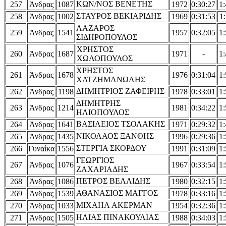
ΚΩΝ/ΝΟΣ ΒΕΝΕΤΗΣ
257
Άνδρας
1087
1972
0:30:27
1:
ΣΤΑΥΡΟΣ ΒΕΚΙΑΡΙΔΗΣ
258
Άνδρας
1002
1969
0:31:53
1:
ΛΑΖΑΡΟΣ
259
Άνδρας
1541
1957
0:32:05
1:
ΣΙΔΗΡΟΠΟΥΛΟΣ
ΧΡΗΣΤΟΣ
260
Άνδρας
1687
1971
-
1:
ΧΩΛΟΠΟΥΛΟΣ
ΧΡΗΣΤΟΣ
261
Άνδρας
1678
1976
0:31:04
1:
ΧΑΤΖΗΜΑΝΩΛΗΣ
ΔΗΜΗΤΡΙΟΣ ΖΑΦΕΙΡΗΣ
262
Άνδρας
1198
1978
0:33:01
1:
ΔΗΜΗΤΡΗΣ
263
Άνδρας
1214
1981
0:34:22
1:
ΗΛΙΟΠΟΥΛΟΣ
ΒΑΣΙΛΕΙΟΣ ΤΣΟΛΑΚΗΣ
264
Άνδρας
1641
1971
0:29:32
1:
ΝΙΚΟΛΑΟΣ ΞΑΝΘΗΣ
265
Άνδρας
1435
1996
0:29:36
1:
ΣΤΕΡΓΙΑ ΣΚΟΡΔΟΥ
266
Γυναίκα
1556
1991
0:31:09
1:
ΓΕΩΡΓΙΟΣ
267
Άνδρας
1076
1967
0:33:54
1:
ΖΑΧΑΡΙΑΔΗΣ
ΠΕΤΡΟΣ ΒΕΛΛΙΔΗΣ
268
Άνδρας
1086
1980
0:32:15
1:
ΑΘΑΝΑΣΙΟΣ ΜΑΓΓΟΣ
269
Άνδρας
1539
1978
0:33:16
1:
ΜΙΧΑΗΛ ΑΚΕΡΜΑΝ
270
Άνδρας
1033
1954
0:32:36
1:
ΗΛΙΑΣ ΠΙΝΑΚΟΥΛΙΑΣ
271
Άνδρας
1505
1988
0:34:03
1: