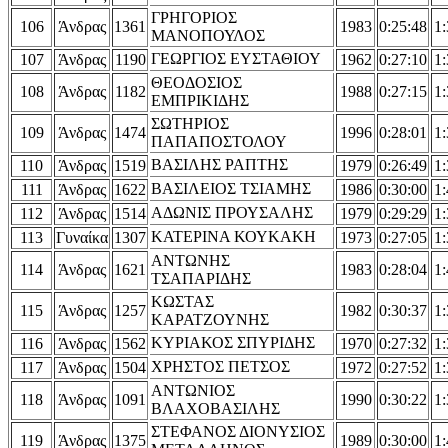
ΓΡΗΓΟΡΙΟΣ
106
Άνδρας
1361
1983
0:25:48
1:
ΜΑΝΟΠΟΥΛΟΣ
ΓΕΩΡΓΙΟΣ ΕΥΣΤΑΘΙΟΥ
107
Άνδρας
1190
1962
0:27:10
1:
ΘΕΟΔΟΣΙΟΣ
108
Άνδρας
1182
1988
0:27:15
1:
ΕΜΠΡΙΚΙΔΗΣ
ΣΩΤΗΡΙΟΣ
109
Άνδρας
1474
1996
0:28:01
1:
ΠΑΠΑΠΟΣΤΟΛΟΥ
ΒΑΣΙΛΗΣ ΡΑΠΤΗΣ
110
Άνδρας
1519
1979
0:26:49
1:
ΒΑΣΙΛΕΙΟΣ ΤΣΙΑΜΗΣ
111
Άνδρας
1622
1986
0:30:00
1:
ΑΔΩΝΙΣ ΠΡΟΥΣΑΛΗΣ
112
Άνδρας
1514
1979
0:29:29
1:
ΚΑΤΕΡΙΝΑ ΚΟΥΚΑΚΗ
113
Γυναίκα
1307
1973
0:27:05
1:
ΑΝΤΩΝΗΣ
114
Άνδρας
1621
1983
0:28:04
1:
ΤΣΑΠΑΡΙΔΗΣ
ΚΩΣΤΑΣ
115
Άνδρας
1257
1982
0:30:37
1:
ΚΑΡΑΤΖΟΥΝΗΣ
ΚΥΡΙΑΚΟΣ ΣΠΥΡΙΔΗΣ
116
Άνδρας
1562
1970
0:27:32
1:
ΧΡΗΣΤΟΣ ΠΕΤΣΟΣ
117
Άνδρας
1504
1972
0:27:52
1:
ΑΝΤΩΝΙΟΣ
118
Άνδρας
1091
1990
0:30:22
1:
ΒΛΑΧΟΒΑΣΙΛΗΣ
ΣΤΕΦΑΝΟΣ ΔΙΟΝΥΣΙΟΣ
119
Άνδρας
1375
1989
0:30:00
1: