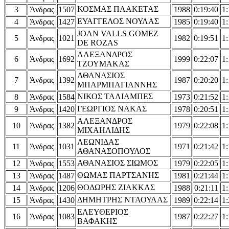
ΚΟΣΜΑΣ ΠΛΑΚΕΤΑΣ
3
Άνδρας
1507
1988
0:19:40
1:
ΕΥΑΓΓΕΛΟΣ ΝΟΥΛΑΣ
4
Άνδρας
1427
1985
0:19:40
1:
JOAN VALLS GOMEZ
5
Άνδρας
1021
1982
0:19:51
1:
DE ROZAS
ΑΛΕΞΑΝΔΡΟΣ
6
Άνδρας
1692
1999
0:22:07
1:
ΤΖΟΥΜΑΚΑΣ
ΑΘΑΝΑΣΙΟΣ
7
Άνδρας
1392
1987
0:20:20
1:
ΜΠΑΡΜΠΑΓΙΑΝΝΗΣ
ΝΙΚΟΣ ΤΑΛΙΑΜΠΕΣ
8
Άνδρας
1584
1973
0:21:52
1:
ΓΕΩΡΓΙΟΣ ΝΑΚΑΣ
9
Άνδρας
1420
1978
0:20:51
1:
ΑΛΕΞΑΝΔΡΟΣ
10
Άνδρας
1382
1979
0:22:08
1:
ΜΙΧΑΗΛΙΔΗΣ
ΛΕΩΝΙΔΑΣ
11
Άνδρας
1031
1971
0:21:42
1:
ΑΘΑΝΑΣΟΠΟΥΛΟΣ
ΑΘΑΝΑΣΙΟΣ ΣΙΩΜΟΣ
12
Άνδρας
1553
1979
0:22:05
1:
ΘΩΜΑΣ ΠΑΡΤΣΑΝΗΣ
13
Άνδρας
1487
1981
0:21:44
1:
ΘΟΔΩΡΗΣ ΖΙΑΚΚΑΣ
14
Άνδρας
1206
1988
0:21:11
1:
ΔΗΜΗΤΡΗΣ ΝΤΑΟΥΛΑΣ
15
Άνδρας
1430
1989
0:22:14
1:
ΕΛΕΥΘΕΡΙΟΣ
16
Άνδρας
1083
1987
0:22:27
1:
ΒΑΦΑΚΗΣ