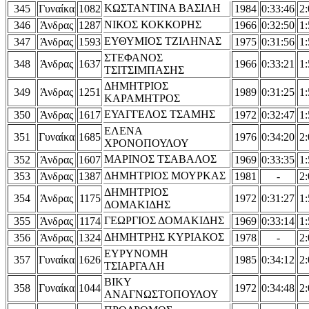
ΚΩΣΤΑΝΤΙΝΑ ΒΑΣΙΛΗ
345
Γυναίκα
1082
1984
0:33:46
2:
ΝΙΚΟΣ ΚΟΚΚΟΡΗΣ
346
Άνδρας
1287
1966
0:32:50
1:
ΕΥΘΥΜΙΟΣ ΤΖΙΛΗΝΑΣ
347
Άνδρας
1593
1975
0:31:56
1:
ΣΤΕΦΑΝΟΣ
348
Άνδρας
1637
1966
0:33:21
1:
ΤΣΙΤΣΙΜΠΑΣΗΣ
ΔΗΜΗΤΡΙΟΣ
349
Άνδρας
1251
1989
0:31:25
1:
ΚΑΡΑΜΗΤΡΟΣ
ΕΥΑΓΓΕΛΟΣ ΤΣΑΜΗΣ
350
Άνδρας
1617
1972
0:32:47
1:
ΕΛΕΝΑ
351
Γυναίκα
1685
1976
0:34:20
2:
ΧΡΟΝΟΠΟΥΛΟΥ
ΜΑΡΙΝΟΣ ΤΣΑΒΑΛΟΣ
352
Άνδρας
1607
1969
0:33:35
1:
ΔΗΜΗΤΡΙΟΣ ΜΟΥΡΚΑΣ
353
Άνδρας
1387
1981
-
2:
ΔΗΜΗΤΡΙΟΣ
354
Άνδρας
1175
1972
0:31:27
1:
ΔΟΜΑΚΙΔΗΣ
ΓΕΩΡΓΙΟΣ ΔΟΜΑΚΙΔΗΣ
355
Άνδρας
1174
1969
0:33:14
1:
ΔΗΜΗΤΡΗΣ ΚΥΡΙΑΚΟΣ
356
Άνδρας
1324
1978
-
2:
ΕΥΡΥΝΟΜΗ
357
Γυναίκα
1626
1985
0:34:12
2:
ΤΣΙΑΡΓΑΛΗ
ΒΙΚΥ
358
Γυναίκα
1044
1972
0:34:48
2:
ΑΝΑΓΝΩΣΤΟΠΟΥΛΟΥ