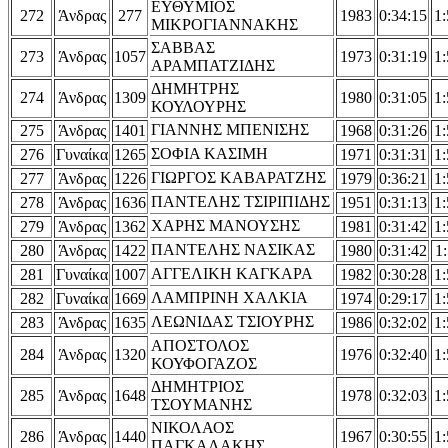
ΕΥΘΥΜΙΟΣ
272
Άνδρας
277
1983
0:34:15
1:
ΜΙΚΡΟΓΙΑΝΝΑΚΗΣ
ΣΑΒΒΑΣ
273
Άνδρας
1057
1973
0:31:19
1:
ΑΡΑΜΠΑΤΖΙΔΗΣ
ΔΗΜΗΤΡΗΣ
274
Άνδρας
1309
1980
0:31:05
1:
ΚΟΥΛΟΥΡΗΣ
ΓΙΑΝΝΗΣ ΜΠΕΝΙΣΗΣ
275
Άνδρας
1401
1968
0:31:26
1:
ΣΟΦΙΑ ΚΑΣΙΜΗ
276
Γυναίκα
1265
1971
0:31:31
1:
ΓΙΩΡΓΟΣ ΚΑΒΑΡΑΤΖΗΣ
277
Άνδρας
1226
1979
0:36:21
1:
ΠΑΝΤΕΛΗΣ ΤΣΙΡΙΠΙΔΗΣ
278
Άνδρας
1636
1951
0:31:13
1:
ΧΑΡΗΣ ΜΑΝΟΥΣΗΣ
279
Άνδρας
1362
1981
0:31:42
1:
ΠΑΝΤΕΛΗΣ ΝΑΣΙΚΑΣ
280
Άνδρας
1422
1980
0:31:42
1:
ΑΓΓΕΛΙΚΗ ΚΑΓΚΑΡΑ
281
Γυναίκα
1007
1982
0:30:28
1:
ΛΑΜΠΡΙΝΗ ΧΑΛΚΙΑ
282
Γυναίκα
1669
1974
0:29:17
1:
ΛΕΩΝΙΔΑΣ ΤΣΙΟΥΡΗΣ
283
Άνδρας
1635
1986
0:32:02
1:
ΑΠΟΣΤΟΛΟΣ
284
Άνδρας
1320
1976
0:32:40
1:
ΚΟΥΦΟΓΑΖΟΣ
ΔΗΜΗΤΡΙΟΣ
285
Άνδρας
1648
1978
0:32:03
1:
ΤΣΟΥΜΑΝΗΣ
ΝΙΚΟΛΑΟΣ
286
Άνδρας
1440
1967
0:30:55
1:
ΠΑΓΚΑΛΑΚΗΣ