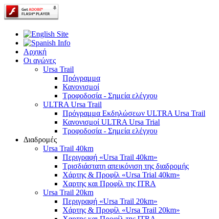
Αρχική
Οι αγώνες
Ursa Trail
Πρόγραμμα
Κανονισμοί
Τροφοδοσία - Σημεία ελέγχου
ULTRA Ursa Trail
Πρόγραμμα Εκδηλώσεων ULTRA Ursa Trail
Κανονισμοί ULTRA Ursa Trial
Τροφοδοσία - Σημεία ελέγχου
Διαδρομές
Ursa Trail 40km
Περιγραφή «Ursa Trail 40km»
Τρισδιάστατη απεικόνιση της διαδρομής
Χάρτης & Προφίλ «Ursa Trial 40km»
Χαρτης και Προφίλ της ITRA
Ursa Trail 20km
Περιγραφή «Ursa Trail 20km»
Χάρτης & Προφίλ «Ursa Trail 20km»
Χαρτης και Προφίλ της ITRA