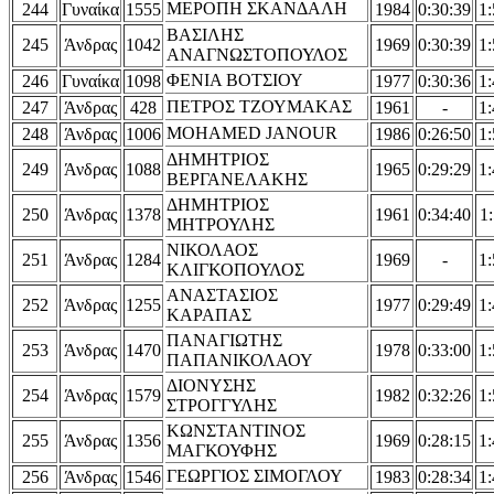
ΜΕΡΟΠΗ ΣΚΑΝΔΑΛΗ
244
Γυναίκα
1555
1984
0:30:39
1:
ΒΑΣΙΛΗΣ
245
Άνδρας
1042
1969
0:30:39
1:
ΑΝΑΓΝΩΣΤΟΠΟΥΛΟΣ
ΦΕΝΙΑ ΒΟΤΣΙΟΥ
246
Γυναίκα
1098
1977
0:30:36
1:
ΠΕΤΡΟΣ ΤΖΟΥΜΑΚΑΣ
247
Άνδρας
428
1961
-
1:
MOHAMED JANOUR
248
Άνδρας
1006
1986
0:26:50
1:
ΔΗΜΗΤΡΙΟΣ
249
Άνδρας
1088
1965
0:29:29
1:
ΒΕΡΓΑΝΕΛΑΚΗΣ
ΔΗΜΗΤΡΙΟΣ
250
Άνδρας
1378
1961
0:34:40
1:
ΜΗΤΡΟΥΛΗΣ
ΝΙΚΟΛΑΟΣ
251
Άνδρας
1284
1969
-
1:
ΚΛΙΓΚΟΠΟΥΛΟΣ
ΑΝΑΣΤΑΣΙΟΣ
252
Άνδρας
1255
1977
0:29:49
1:
ΚΑΡΑΠΑΣ
ΠΑΝΑΓΙΩΤΗΣ
253
Άνδρας
1470
1978
0:33:00
1:
ΠΑΠΑΝΙΚΟΛΑΟΥ
ΔΙΟΝΥΣΗΣ
254
Άνδρας
1579
1982
0:32:26
1:
ΣΤΡΟΓΓΥΛΗΣ
ΚΩΝΣΤΑΝΤΙΝΟΣ
255
Άνδρας
1356
1969
0:28:15
1:
ΜΑΓΚΟΥΦΗΣ
ΓΕΩΡΓΙΟΣ ΣΙΜΟΓΛΟΥ
256
Άνδρας
1546
1983
0:28:34
1: