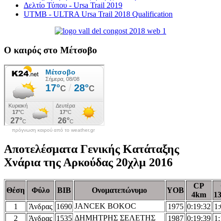
Δελτίο Τύπου - Ursa Trail 2019
UTMB - ULTRA Ursa Trail 2018 Qualification
Ο καιρός στο Μέτσοβο
πρόγνωση καιρού από το weather.gr
Αποτελέσματα Γενικής Κατάταξης
Χνάρια της Αρκούδας 20χλμ 2016
CP
Θέση
Φύλο
ΒΙΒ
Ονοματεπώνυμο
YOB
4km
1
JANCEK BOKOC
1
Άνδρας
1690
1975
0:19:32
1:
ΔΗΜΗΤΡΗΣ ΣΕΛΕΤΗΣ
2
Άνδρας
1535
1987
0:19:39
1: