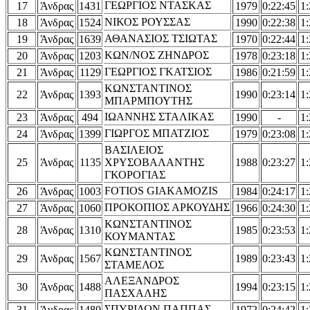
ΓΕΩΡΓΙΟΣ ΝΤΑΣΚΑΣ
17
Άνδρας
1431
1979
0:22:45
1:
ΝΙΚΟΣ ΡΟΥΣΣΑΣ
18
Άνδρας
1524
1990
0:22:38
1:
ΑΘΑΝΑΣΙΟΣ ΤΣΙΩΤΑΣ
19
Άνδρας
1639
1970
0:22:44
1:
ΚΩΝ/ΝΟΣ ΖΗΝΔΡΟΣ
20
Άνδρας
1203
1978
0:23:18
1:
ΓΕΩΡΓΙΟΣ ΓΚΑΤΣΙΟΣ
21
Άνδρας
1129
1986
0:21:59
1:
ΚΩΝΣΤΑΝΤΙΝΟΣ
22
Άνδρας
1393
1990
0:23:14
1:
ΜΠΑΡΜΠΟΥΤΗΣ
ΙΩΑΝΝΗΣ ΣΤΑΛΙΚΑΣ
23
Άνδρας
494
1990
-
1:
ΓΙΩΡΓΟΣ ΜΠΑΤΖΙΟΣ
24
Άνδρας
1399
1979
0:23:08
1:
ΒΑΣΙΛΕΙΟΣ
25
Άνδρας
1135
ΧΡΥΣΟΒΑΛΑΝΤΗΣ
1988
0:23:27
1:
ΓΚΟΡΟΓΙΑΣ
FOTIOS GIAKAMOZIS
26
Άνδρας
1003
1984
0:24:17
1:
ΠΡΟΚΟΠΙΟΣ ΑΡΚΟΥΔΗΣ
27
Άνδρας
1060
1966
0:24:30
1:
ΚΩΝΣΤΑΝΤΙΝΟΣ
28
Άνδρας
1310
1985
0:23:53
1:
ΚΟΥΜΑΝΤΑΣ
ΚΩΝΣΤΑΝΤΙΝΟΣ
29
Άνδρας
1567
1989
0:23:43
1:
ΣΤΑΜΕΛΟΣ
ΑΛΕΞΑΝΔΡΟΣ
30
Άνδρας
1488
1994
0:23:15
1:
ΠΑΣΧΑΛΗΣ
ΣΠΥΡΙΔΩΝ ΠΑΠΠΑΣ
31
Άνδρας
1480
1972
0:24:42
1: