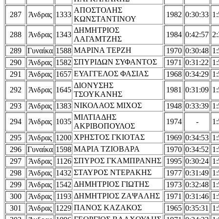
ΑΠΟΣΤΟΛΗΣ
287
Άνδρας
1333
1982
0:30:33
1:
ΚΩΝΣΤΑΝΤΙΝΟΥ
ΔΗΜΗΤΡΙΟΣ
288
Άνδρας
1343
1984
0:42:57
2:
ΛΑΓΑΜΤΖΗΣ
ΜΑΡΙΝΑ ΤΕΡΖΗ
289
Γυναίκα
1588
1970
0:30:48
1:
ΣΠΥΡΙΔΩΝ ΣΥΦΑΝΤΟΣ
290
Άνδρας
1582
1971
0:31:22
1:
ΕΥΑΓΓΕΛΟΣ ΦΑΣΙΑΣ
291
Άνδρας
1657
1968
0:34:29
1:
ΔΙΟΝΥΣΗΣ
292
Άνδρας
1645
1981
0:31:09
1:
ΤΣΟΥΚΑΝΗΣ
ΝΙΚΟΛΑΟΣ ΜΙΧΟΣ
293
Άνδρας
1383
1948
0:33:39
1:
ΜΙΛΤΙΑΔΗΣ
294
Άνδρας
1035
1974
-
1:
ΑΚΡΙΒΟΠΟΥΛΟΣ
ΧΡΗΣΤΟΣ ΓΚΙΟΤΑΣ
295
Άνδρας
1200
1969
0:34:53
1:
ΜΑΡΙΑ ΤΖΙΟΒΑΡΑ
296
Γυναίκα
1598
1970
0:34:52
1:
ΣΠΥΡΟΣ ΓΚΑΜΠΡΑΝΗΣ
297
Άνδρας
1126
1995
0:30:24
1:
ΣΤΑΥΡΟΣ ΝΤΕΡΑΚΗΣ
298
Άνδρας
1432
1977
0:31:49
1:
ΔΗΜΗΤΡΙΟΣ ΓΙΩΤΗΣ
299
Άνδρας
1542
1973
0:32:48
1:
ΔΗΜΗΤΡΙΟΣ ΖAΨAΛHΣ
300
Άνδρας
1193
1971
0:31:46
1:
ΠΑΝΟΣ ΚΑΖΑΚΟΣ
301
Άνδρας
1229
1965
0:35:31
1: