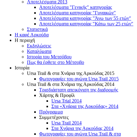
Αποτελέσματα 2013
Αποτελέσματα "Γενικής" κατηγορίας
Αποτελέσματα κατηγορίας "Γυναικών"
Αποτελέσματα κατηγορίας "Άνω των 55 ετών"
Αποτελέσματα κατηγορίας "Κάτω των 25 ετών"
Στατιστικά
Η καφέ Αρκούδα
Η περιοχή
Εκδηλώσεις
Καταλύματα
Ιστορία του Μετσόβου
Πως θα έρθετε στο Μέτσοβο
Ιστορία
Ursa Trail & στα Χνάρια της Αρκούδας 2015
Φωτογραφίες του αγώνα Ursa Trail 2015
Ursa Trail & στα Χνάρια της Αρκούδας 2014
Τρισδιάστατη απεικόνιση της διαδρομής
Χάρτης & Προφίλ
Ursa Trial 2014
Στα «Χνάρια της Αρκούδας» 2014
Πρόγραμμα
Συμμετέχοντες
Ursa Trail 2014
Στα Χνάρια της Αρκούδας 2014
Φωτογραφίες του αγώνα Ursa Trail & στα