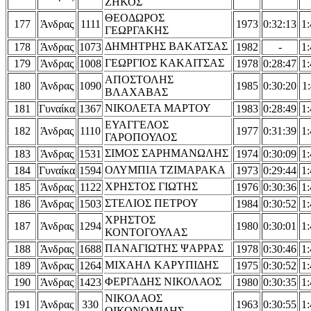
ΖΗΚΟΣ
ΘΕΟΔΩΡΟΣ
177
Άνδρας
1111
1973
0:32:13
1:
ΓΕΩΡΓΑΚΗΣ
ΔΗΜΗΤΡΗΣ ΒΑΚΑΤΣΑΣ
178
Άνδρας
1073
1982
-
1:
ΓΕΩΡΓΙΟΣ ΚΑΚΑΙΤΣΑΣ
179
Άνδρας
1008
1978
0:28:47
1:
ΑΠΟΣΤΟΛΗΣ
180
Άνδρας
1090
1985
0:30:20
1:
ΒΛΑΧΑΒΑΣ
ΝΙΚΟΛΕΤΑ ΜΑΡΤΟΥ
181
Γυναίκα
1367
1983
0:28:49
1:
EYAΓΓΕΛΟΣ
182
Άνδρας
1110
1977
0:31:39
1:
ΓΑΡΟΠΟΥΛΟΣ
ΣΙΜΟΣ ΣΑΡΗΜΑΝΩΛΗΣ
183
Άνδρας
1531
1974
0:30:09
1:
ΟΛΥΜΠΙΑ ΤΖΙΜΑΡΑΚΑ
184
Γυναίκα
1594
1973
0:29:44
1:
ΧΡΗΣΤΟΣ ΓΙΩΤΗΣ
185
Άνδρας
1122
1976
0:30:36
1:
ΣΤΕΛΙΟΣ ΠΕΤΡΟΥ
186
Άνδρας
1503
1984
0:30:52
1:
ΧΡΗΣΤΟΣ
187
Άνδρας
1294
1980
0:30:01
1:
ΚΟΝΤΟΓΟΥΛΑΣ
ΠΑΝΑΓΙΩΤΗΣ ΨΑΡΡΑΣ
188
Άνδρας
1688
1978
0:30:46
1:
ΜΙΧΑΗΛ ΚΑΡΥΠΙΔΗΣ
189
Άνδρας
1264
1975
0:30:52
1:
ΦΕΡΓΑΔΗΣ ΝΙΚΟΛΑΟΣ
190
Άνδρας
1423
1980
0:30:35
1:
ΝΙΚΟΛΑΟΣ
191
Άνδρας
330
1963
0:30:55
1:
ΟΙΚΟΝΟΜΙΔΗΣ