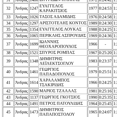
ΕΥΑΓΓΕΛΟΣ
32
Άνδρας
1247
1977
0:24:53
1:
ΚΑΡΑΚΙΤΣΙΟΣ
ΤΑΣΟΣ ΑΔΑΜΙΔΗΣ
33
Άνδρας
1026
1976
0:24:58
1:
ΑΡΙΣΤΟΤΕΛΗΣ ΚΟΝΤΟΣ
34
Άνδρας
1297
1989
0:24:30
1:
ΕΥΑΓΓΕΛΟΣ ΛΟΥΚΑΣ
35
Άνδρας
1354
1988
0:24:25
1:
ΠΕΡΙΚΛΗΣ ΑΣΠΡΟΥΔΗΣ
36
Άνδρας
1065
1969
0:24:36
1:
ΙΩΑΝΝΗΣ
37
Άνδρας
1699
1966
-
1:
ΘΕΟΧΑΡΟΠΟΥΛΟΣ
ΣΠΥΡΟΣ ΡΟΜΠΑΣ
38
Άνδρας
1521
1967
0:25:20
1:
ΔΗΜΗΤΡΗΣ
39
Άνδρας
1348
1983
0:23:37
1:
ΛΕΪΛΕΚΤΣΟΓΛΟΥ
ΓΕΩΡΓΙΟΣ
40
Άνδρας
1461
1979
0:25:51
1:
ΠΑΠΑΔΟΠΟΥΛΟΣ
ΧΑΡΑΛΑΜΠΟΣ
41
Άνδρας
1614
1966
0:24:25
1:
ΤΣΑΚΙΡΙΔΗΣ
ΜΑΡΙΟΣ ΤΖΑΛΛΑΣ
42
Άνδρας
1590
1981
0:25:16
1:
ΓΕΩΡΓΙΟΣ ΓΚΟΤΣΙΟΣ
43
Άνδρας
1137
1990
0:25:35
1:
ΠΕΤΡΟΣ ΠΑΤΟΥΛΙΔΗΣ
44
Άνδρας
1491
1964
0:25:45
1:
ΔΗΜΗΤΡΙΟΣ
45
Άνδρας
1473
1965
0:24:07
1:
ΠΑΠΑΠΟΣΤΟΛΟΥ