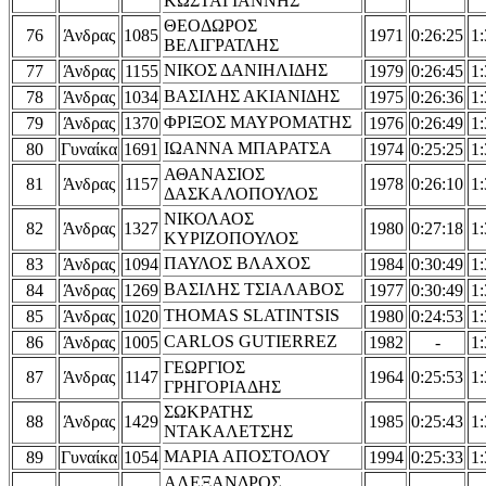
ΚΩΣΤΑΓΙΑΝΝΗΣ
ΘΕΟΔΩΡΟΣ
76
Άνδρας
1085
1971
0:26:25
1:
ΒΕΛΙΓΡΑΤΛΗΣ
ΝΙΚΟΣ ΔΑΝΙΗΛΙΔΗΣ
77
Άνδρας
1155
1979
0:26:45
1:
ΒΑΣΙΛΗΣ ΑΚΙΑΝΙΔΗΣ
78
Άνδρας
1034
1975
0:26:36
1:
ΦΡΙΞΟΣ ΜΑΥΡΟΜΑΤΗΣ
79
Άνδρας
1370
1976
0:26:49
1:
ΙΩΑΝΝΑ ΜΠΑΡΑΤΣΑ
80
Γυναίκα
1691
1974
0:25:25
1:
ΑΘΑΝΑΣΙΟΣ
81
Άνδρας
1157
1978
0:26:10
1:
ΔΑΣΚΑΛΟΠΟΥΛΟΣ
ΝΙΚΟΛΑΟΣ
82
Άνδρας
1327
1980
0:27:18
1:
ΚΥΡΙΖΟΠΟΥΛΟΣ
ΠΑΥΛΟΣ ΒΛΑΧΟΣ
83
Άνδρας
1094
1984
0:30:49
1:
ΒΑΣΙΛΗΣ ΤΣΙΑΛΑΒΟΣ
84
Άνδρας
1269
1977
0:30:49
1:
THOMAS SLATINTSIS
85
Άνδρας
1020
1980
0:24:53
1:
CARLOS GUTIERREZ
86
Άνδρας
1005
1982
-
1:
ΓΕΩΡΓΙΟΣ
87
Άνδρας
1147
1964
0:25:53
1:
ΓΡΗΓΟΡΙΑΔΗΣ
ΣΩΚΡΑΤΗΣ
88
Άνδρας
1429
1985
0:25:43
1:
ΝΤΑΚΑΛΕΤΣΗΣ
ΜΑΡΙΑ ΑΠΟΣΤΟΛΟΥ
89
Γυναίκα
1054
1994
0:25:33
1:
ΑΛΕΞΑΝΔΡΟΣ