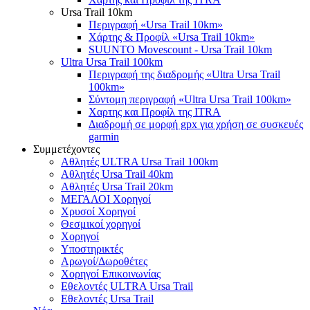
Ursa Trail 10km
Περιγραφή «Ursa Trail 10km»
Χάρτης & Προφίλ «Ursa Trail 10km»
SUUNTO Movescount - Ursa Trail 10km
Ultra Ursa Trail 100km
Περιγραφή της διαδρομής «Ultra Ursa Trail
100km»
Σύντομη περιγραφή «Ultra Ursa Trail 100km»
Χαρτης και Προφίλ της ITRA
Διαδρομή σε μορφή gpx για χρήση σε συσκευές
garmin
Συμμετέχοντες
Αθλητές ULTRA Ursa Trail 100km
Αθλητές Ursa Trail 40km
Αθλητές Ursa Trail 20km
ΜΕΓΑΛΟΙ Χορηγοί
Χρυσοί Χορηγοί
Θεσμικοί χορηγοί
Χορηγοί
Υποστηρικτές
Αρωγοί/Δωροθέτες
Χορηγοί Επικοινωνίας
Εθελοντές ULTRA Ursa Trail
Εθελοντές Ursa Trail