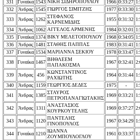
ΝΙΚΗ ΣΙΔΗΡΟΠΟΥΛΟΥ
331
Γυναίκα
1543
1966
0:33:27
1:
ΓΙΩΡΓΟΣ ΣΙΜΙΤΖΗΣ
332
Άνδρας
1545
1977
0:33:30
1:
ΣΤΕΦΑΝΟΣ
333
Άνδρας
1262
1955
0:31:32
1:
ΚΑΡΝΕΜΙΔΗΣ
ΑΓΓΕΛΟΣ ΑΡΜΕΝΗΣ
334
Άνδρας
1062
1984
0:32:01
1:
ΒΙΚΥ ΜΕΛΕΤΟΠΟΥΛΟΥ
335
Γυναίκα
1374
1968
0:34:05
1:
ΣΤΑΘΗΣ ΠΑΠΠΑΣ
336
Άνδρας
1481
1983
0:31:41
1:
ΜΑΡΙΑΝΝΑ ΣΕΚΙΟΥ
337
Γυναίκα
1534
1978
0:33:47
1:
ΒΗΘΛΕΕΜ
338
Γυναίκα
1467
1967
0:32:41
2:
ΠΑΠΑΚΟΣΜΑ
ΚΩΝΣΤΑΝΤΙΝΟΣ
339
Άνδρας
456
1964
0:31:44
1:
ΡΑΧΙΩΤΗΣ
ΓΕΩΡΓΙΟΣ ΔΕΔΕΣ
340
Άνδρας
1159
1975
-
1:
ΣΤΑΥΡΟΣ
341
Άνδρας
1385
1969
0:33:21
1:
ΠΕΤΡΟΠΑΝΑΓΙΩΤΑΚΗΣ
ΑΝΑΣΤΑΣΙΟΣ
342
Άνδρας
1311
1969
0:37:27
2:
ΚΟΥΡΚΟΥΤΕΛΗΣ
ΠΑΝΤΕΛΗΣ
343
Άνδρας
1120
1967
0:34:29
1:
ΓΙΝΟΠΟΥΛΟΣ
ΙΩΑΝΝΑ
344
Γυναίκα
1210
1961
0:33:37
1:
ΖΟΥΜΠΟΥΛΟΓΛΟΥ