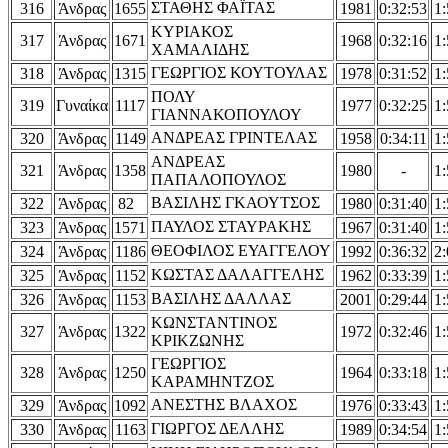
ΣΤΑΘΗΣ ΦΑΪΤΑΣ
316
Άνδρας
1655
1981
0:32:53
1:
ΚΥΡΙΑΚΟΣ
317
Άνδρας
1671
1968
0:32:16
1:
ΧΑΜΑΛΙΔΗΣ
ΓΕΩΡΓΙΟΣ ΚΟΥΤΟΥΛΑΣ
318
Άνδρας
1315
1978
0:31:52
1:
ΠΟΛΥ
319
Γυναίκα
1117
1977
0:32:25
1:
ΓΙΑΝΝΑΚΟΠΟΥΛΟΥ
ΑΝΔΡΕΑΣ ΓΡΙΝΤΕΛΑΣ
320
Άνδρας
1149
1958
0:34:11
1:
ΑΝΔΡΕΑΣ
321
Άνδρας
1358
1980
-
1:
ΠΑΠΑΛΟΠΟΥΛΟΣ
ΒΑΣΙΛΗΣ ΓΚΑΟΥΤΣΟΣ
322
Άνδρας
82
1980
0:31:40
1:
ΠΑΥΛΟΣ ΣΤΑΥΡΑΚΗΣ
323
Άνδρας
1571
1967
0:31:40
1:
ΘΕΟΦΙΛΟΣ ΕΥΑΓΓΕΛΟΥ
324
Άνδρας
1186
1992
0:36:32
2:
ΚΩΣΤΑΣ ΔΑΛΑΓΓΕΛΗΣ
325
Άνδρας
1152
1962
0:33:39
1:
ΒΑΣΙΛΗΣ ΔΑΛΛΑΣ
326
Άνδρας
1153
2001
0:29:44
1:
ΚΩΝΣΤΑΝΤΙΝΟΣ
327
Άνδρας
1322
1972
0:32:46
1:
ΚΡΙΚΖΩΝΗΣ
ΓΕΩΡΓΙΟΣ
328
Άνδρας
1250
1964
0:33:18
1:
ΚΑΡΑΜΗΝΤΖΟΣ
ΑΝΕΣΤΗΣ ΒΛΑΧΟΣ
329
Άνδρας
1092
1976
0:33:43
1:
ΓΙΩΡΓΟΣ ΔΕΛΛΗΣ
330
Άνδρας
1163
1989
0:34:54
1: