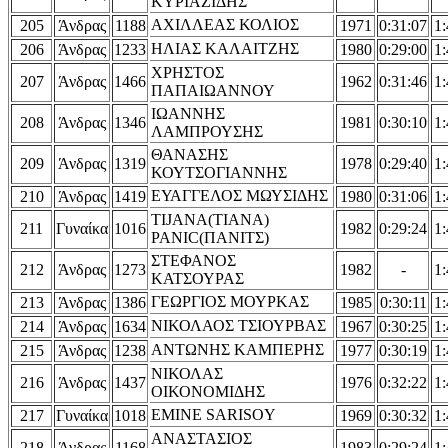
ΚΥΡΙΑΖΙΔΗΣ
ΑΧΙΛΛΕΑΣ ΚΟΛΙΟΣ
205
Άνδρας
1188
1971
0:31:07
1:
ΗΛΙΑΣ ΚΑΛΑΙΤΖΗΣ
206
Άνδρας
1233
1980
0:29:00
1:
ΧΡΗΣΤΟΣ
207
Άνδρας
1466
1962
0:31:46
1:
ΠΑΠΑΙΩΑΝΝΟΥ
ΙΩΑΝΝΗΣ
208
Άνδρας
1346
1981
0:30:10
1:
ΛΑΜΠΡΟΥΣΗΣ
ΘΑΝΑΣΗΣ
209
Άνδρας
1319
1978
0:29:40
1:
ΚΟΥΤΣΟΓΙΑΝΝΗΣ
ΕΥΑΓΓΕΛΟΣ ΜΩΥΣΙΔΗΣ
210
Άνδρας
1419
1980
0:31:06
1:
TIJANA(ΤΙΑΝΑ)
211
Γυναίκα
1016
1982
0:29:24
1:
PANIC(ΠΑΝΙΤΣ)
ΣΤΕΦΑΝΟΣ
212
Άνδρας
1273
1982
-
1:
ΚΑΤΣΟΥΡΑΣ
ΓΕΩΡΓΙΟΣ ΜΟΥΡΚΑΣ
213
Άνδρας
1386
1985
0:30:11
1:
ΝΙΚΟΛΑΟΣ ΤΣΙΟΥΡΒΑΣ
214
Άνδρας
1634
1967
0:30:25
1:
ΑΝΤΩΝΗΣ ΚΑΜΠΕΡΗΣ
215
Άνδρας
1238
1977
0:30:19
1:
ΝΙΚΟΛΑΣ
216
Άνδρας
1437
1976
0:32:22
1:
ΟΙΚΟΝΟΜΙΔΗΣ
EMINE SARISOY
217
Γυναίκα
1018
1969
0:30:32
1:
ΑΝΑΣΤΑΣΙΟΣ
218
Άνδρας
1168
1983
0:29:24
1: