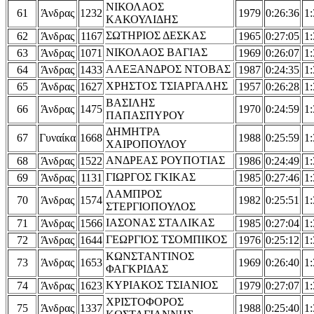
ΝΙΚΟΛΑΟΣ
61
Άνδρας
1232
1979
0:26:36
1:
ΚΑΚΟΥΛΙΔΗΣ
ΣΩΤΗΡΙΟΣ ΔΕΣΚΑΣ
62
Άνδρας
1167
1965
0:27:05
1:
ΝΙΚΟΛΑΟΣ ΒΑΓΙΑΣ
63
Άνδρας
1071
1969
0:26:07
1:
ΑΛΕΞΑΝΔΡΟΣ ΝΤΟΒΑΣ
64
Άνδρας
1433
1987
0:24:35
1:
ΧΡΗΣΤΟΣ ΤΣΙΑΡΓΑΛΗΣ
65
Άνδρας
1627
1957
0:26:28
1:
ΒΑΣΙΛΗΣ
66
Άνδρας
1475
1970
0:24:59
1:
ΠΑΠΑΣΠΥΡΟΥ
ΔΗΜΗΤΡΑ
67
Γυναίκα
1668
1988
0:25:59
1:
ΧΑΙΡΟΠΟΥΛΟΥ
ΑΝΔΡΕΑΣ ΡΟΥΠΟΤΙΑΣ
68
Άνδρας
1522
1986
0:24:49
1:
ΓΙΩΡΓΟΣ ΓΚΙΚΑΣ
69
Άνδρας
1131
1985
0:27:46
1:
ΛΑΜΠΡΟΣ
70
Άνδρας
1574
1982
0:25:51
1:
ΣΤΕΡΓΙΟΠΟΥΛΟΣ
ΙΑΣΟΝΑΣ ΣΤΑΛΙΚΑΣ
71
Άνδρας
1566
1985
0:27:04
1:
ΓΕΩΡΓΙΟΣ ΤΣΟΜΠΙΚΟΣ
72
Άνδρας
1644
1976
0:25:12
1:
ΚΩΝΣΤΑΝΤΙΝΟΣ
73
Άνδρας
1653
1969
0:26:40
1:
ΦΑΓΚΡΙΔΑΣ
ΚΥΡΙΑΚΟΣ ΤΣΙΑΝΙΟΣ
74
Άνδρας
1623
1979
0:27:07
1:
ΧΡΙΣΤΟΦΟΡΟΣ
75
Άνδρας
1337
1988
0:25:40
1: