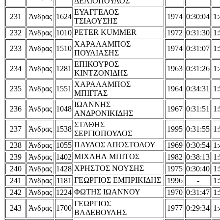
ΔΕΛΙΟΠΟΥΛΟΣ
ΕΥΑΓΓΕΛΟΣ
231
Άνδρας
1624
1974
0:30:04
1:
ΤΣΙΑΟΥΣΗΣ
PETER KUMMER
232
Άνδρας
1010
1972
0:31:30
1:
ΧΑΡΑΛΑΜΠΟΣ
233
Άνδρας
1510
1974
0:31:07
1:
ΠΟΥΛΙΑΣΗΣ
ΕΠΙΚΟΥΡΟΣ
234
Άνδρας
1281
1963
0:31:26
1:
ΚΙΝΤΖΟΝΙΔΗΣ
ΧΑΡΑΛΑΜΠΟΣ
235
Άνδρας
1551
1964
0:34:31
1:
ΜΠΙΓΓΑΣ
ΙΩΑΝΝΗΣ
236
Άνδρας
1048
1967
0:31:51
1:
ΑΝΔΡΟΝΙΚΙΔΗΣ
ΣΤΑΘΗΣ
237
Άνδρας
1538
1995
0:31:55
1:
ΣΕΡΓΙΟΠΟΥΛΟΣ
ΠΑΥΛΟΣ ΑΠΟΣΤΟΛΟΥ
238
Άνδρας
1055
1969
0:30:54
1:
ΜΙΧΑΗΛ ΜΠΙΤΟΣ
239
Άνδρας
1402
1982
0:38:13
1:
ΧΡΗΣΤΟΣ ΝΟΥΣΗΣ
240
Άνδρας
1428
1975
0:30:40
1:
ΓΕΩΡΓΙΟΣ ΕΜΠΡΙΚΙΔΗΣ
241
Άνδρας
1181
1996
-
1:
ΦΩΤΗΣ ΙΩΑΝΝΟΥ
242
Άνδρας
1224
1970
0:31:47
1:
ΓΕΩΡΓΙΟΣ
243
Άνδρας
1700
1977
0:29:34
1:
ΒΑΔΕΒΟΥΛΗΣ