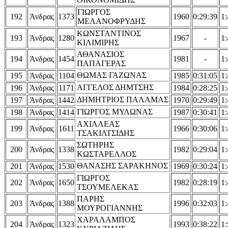
ΓΙΩΡΓΟΣ
192
Άνδρας
1373
1960
0:29:39
1:
ΜΕΛΑΝΟΦΡΥΔΗΣ
ΚΩΝΣΤΑΝΤΙΝΟΣ
193
Άνδρας
1280
1967
-
1:
ΚΙΛΙΜΙΡΗΣ
ΑΘΑΝΑΣΙΟΣ
194
Άνδρας
1454
1981
-
1:
ΠΑΠΑΓΕΡΑΣ
ΘΩΜΑΣ ΓΑΖΩΝΑΣ
195
Άνδρας
1104
1985
0:31:05
1:
ΑΓΓΕΛΟΣ ΔΗΜΤΣΗΣ
196
Άνδρας
1171
1984
0:28:25
1:
ΔΗΜΗΤΡΙΟΣ ΠΑΛΑΜΑΣ
197
Άνδρας
1442
1970
0:29:49
1:
ΓΙΩΡΓΟΣ ΜΥΛΩΝΑΣ
198
Άνδρας
1414
1987
0:30:41
1:
ΑΧΙΛΛΕΑΣ
199
Άνδρας
1611
1966
0:30:06
1:
ΤΣΑΚΙΛΤΣΙΔΗΣ
ΣΩΤΗΡΗΣ
200
Άνδρας
1338
1982
0:29:04
1:
ΚΩΣΤΑΡΕΛΛΟΣ
ΘΑΝΑΣΗΣ ΣΑΡΑΚΗΝΟΣ
201
Άνδρας
1530
1969
0:30:24
1:
ΓΙΩΡΓΟΣ
202
Άνδρας
1650
1982
0:28:19
1:
ΤΣΟΥΜΕΛΕΚΑΣ
ΠΑΡΗΣ
203
Άνδρας
1388
1996
0:32:03
1:
ΜΟΥΡΟΓΙΑΝΝΗΣ
ΧΑΡΑΛΑΜΠΟΣ
204
Άνδρας
1323
1993
0:38:22
1: