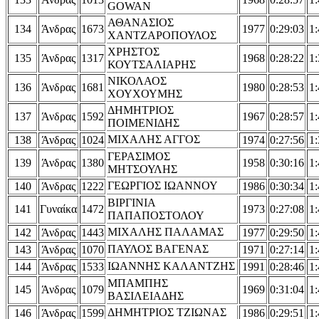
GOWAN
ΑΘΑΝΑΣΙΟΣ
134
Άνδρας
1673
1977
0:29:03
1:
ΧΑΝΤΖΑΡΟΠΟΥΛΟΣ
ΧΡΗΣΤΟΣ
135
Άνδρας
1317
1968
0:28:22
1:
ΚΟΥΤΣΑΛΙΑΡΗΣ
ΝΙΚΟΛΑΟΣ
136
Άνδρας
1681
1980
0:28:53
1:
ΧΟΥΧΟΥΜΗΣ
ΔΗΜΗΤΡΙΟΣ
137
Άνδρας
1592
1967
0:28:57
1:
ΠΟΙΜΕΝΙΔΗΣ
ΜΙΧΑΛΗΣ ΑΓΓΟΣ
138
Άνδρας
1024
1974
0:27:56
1:
ΓΕΡΑΣΙΜΟΣ
139
Άνδρας
1380
1958
0:30:16
1:
ΜΗΤΣΟΥΛΗΣ
ΓΕΩΡΓΙΟΣ ΙΩΑΝΝΟΥ
140
Άνδρας
1222
1986
0:30:34
1:
ΒΙΡΓΙΝΙΑ
141
Γυναίκα
1472
1973
0:27:08
1:
ΠΑΠΑΠΟΣΤΟΛΟΥ
ΜΙΧΑΛΗΣ ΠΑΛΑΜΑΣ
142
Άνδρας
1443
1977
0:29:50
1:
ΠΑΥΛΟΣ ΒΑΓΕΝΑΣ
143
Άνδρας
1070
1971
0:27:14
1:
ΙΩΑΝΝΗΣ ΚΑΛΑΝΤΖΗΣ
144
Άνδρας
1533
1991
0:28:46
1:
ΜΠΑΜΠΗΣ
145
Άνδρας
1079
1969
0:31:04
1:
ΒΑΣΙΛΕΙΑΔΗΣ
ΔΗΜΗΤΡΙΟΣ ΤΖΙΩΝΑΣ
146
Άνδρας
1599
1986
0:29:51
1: