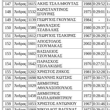
ΑΚΗΣ ΤΣΑΛΑΦΟΥΤΑΣ
147
Άνδρας
1615
1988
0:29:52
1:
ΚΩΝΣΤΑΝΤΙΝΟΣ
148
Άνδρας
1532
1975
0:29:01
1:
ΣΓΟΥΡΗΣ
ΓΕΩΡΓΙΟΣ ΓΚΟΥΜΑΣ
149
Άνδρας
1139
1984
-
1:
ΑΘΑΝΑΣΙΟΣ
150
Άνδρας
1589
1980
0:29:37
1:
ΤΖΑΒΑΛΗΣ
ΓΕΩΡΓΙΟΣ ΤΣΑΚΙΡΗΣ
151
Άνδρας
1612
1967
0:28:29
1:
ΑΠΟΣΤΟΛΟΣ
152
Άνδρας
1601
2002
0:28:45
1:
ΤΖΟΥΜΑΚΑΣ
ΒΑΣΙΛΕΙΟΣ
153
Άνδρας
1602
1969
0:28:22
1:
ΤΖΟΥΜΑΚΑΣ
ΠΑΡΑΣΧΟΣ
154
Άνδρας
1642
1976
0:27:51
1:
ΤΣΟΛΑΚΙΔΗΣ
ΧΡΗΣΤΟΣ ΖΗΚΟΣ
155
Άνδρας
1202
1981
0:32:28
1:
ΙΩΑΝΝΗΣ ΚΩΤΣΗΣ
156
Άνδρας
1698
1977
0:30:17
1:
ΔΗΜΗΤΡΗΣ
157
Άνδρας
1029
1979
0:28:32
1:
ΑΘΑΝΑΣΟΠΟΥΛΟΣ
ΔΗΜΗΤΡΙΟΣ
158
Άνδρας
1458
1972
0:28:41
1:
ΠΑΠΑΔΗΜΗΤΡΙΟΥ
ΧΡΗΣΤΟΣ ΑΝΤΩΝΙΟΥ
159
Άνδρας
1053
1967
0:31:46
1:
ΝΙΚΟΛΑΟΣ ΒΑΓΕΝΑΣ
160
Άνδρας
1069
1972
0:29:41
1: