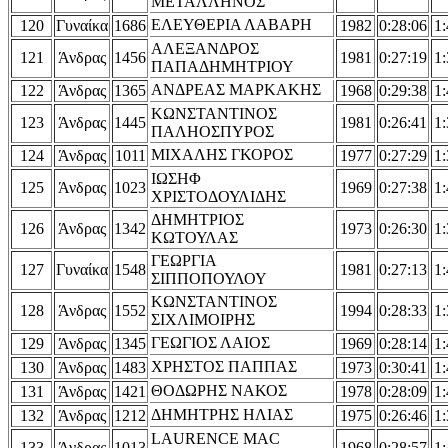
ΜΕΤΑΛΛΗΝΟΣ
ΕΛΕΥΘΕΡΙΑ ΛΑΒΑΡΗ
120
Γυναίκα
1686
1982
0:28:06
1:
ΑΛΕΞΑΝΔΡΟΣ
121
Άνδρας
1456
1981
0:27:19
1:
ΠΑΠΑΔΗΜΗΤΡΙΟΥ
ΑΝΔΡΕΑΣ ΜΑΡΚΑΚΗΣ
122
Άνδρας
1365
1968
0:29:38
1:
ΚΩΝΣΤΑΝΤΙΝΟΣ
123
Άνδρας
1445
1981
0:26:41
1:
ΠΑΛΗΟΣΠΥΡΟΣ
ΜΙΧΑΛΗΣ ΓΚΟΡΟΣ
124
Άνδρας
1011
1977
0:27:29
1:
ΙΩΣΗΦ
125
Άνδρας
1023
1969
0:27:38
1:
ΧΡΙΣΤΟΔΟΥΛΙΔΗΣ
ΔΗΜΗΤΡΙΟΣ
126
Άνδρας
1342
1973
0:26:30
1:
ΚΩΤΟΥΛΑΣ
ΓΕΩΡΓΙΑ
127
Γυναίκα
1548
1981
0:27:13
1:
ΣΙΠΠΟΠΟΥΛΟΥ
ΚΩΝΣΤΑΝΤΙΝΟΣ
128
Άνδρας
1552
1994
0:28:33
1:
ΣΙΧΛΙΜΟΙΡΗΣ
ΓΕΩΓΙΟΣ ΛΑΙΟΣ
129
Άνδρας
1345
1969
0:28:14
1:
ΧΡΗΣΤΟΣ ΠΑΠΠΑΣ
130
Άνδρας
1483
1973
0:30:41
1:
ΘΟΔΩΡΗΣ ΝΑΚΟΣ
131
Άνδρας
1421
1978
0:28:09
1:
ΔΗΜΗΤΡΗΣ ΗΛΙΑΣ
132
Άνδρας
1212
1975
0:26:46
1:
LAURENCE MAC
133
Άνδρας
1013
1968
0:28:57
1: