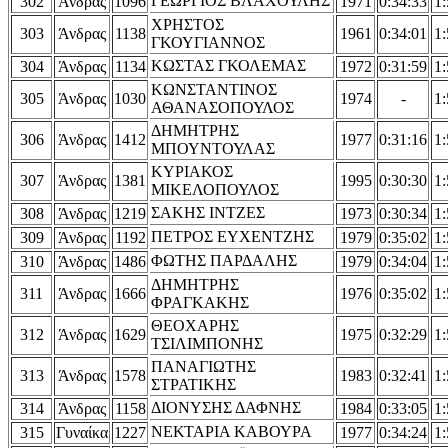
ΓΕΩΡΓΙΟΣ ΒΛΑΧΟΥΛΗΣ
302
Άνδρας
1096
1971
0:34:33
1:
ΧΡΗΣΤΟΣ
303
Άνδρας
1138
1961
0:34:01
1:
ΓΚΟΥΓΙΑΝΝΟΣ
ΚΩΣΤΑΣ ΓΚΟΛΕΜΑΣ
304
Άνδρας
1134
1972
0:31:59
1:
ΚΩΝΣΤΑΝΤΙΝΟΣ
305
Άνδρας
1030
1974
-
1:
ΑΘΑΝΑΣΟΠΟΥΛΟΣ
ΔΗΜΗΤΡΗΣ
306
Άνδρας
1412
1977
0:31:16
1:
ΜΠΟΥΝΤΟΥΛΑΣ
ΚΥΡΙΑΚΟΣ
307
Άνδρας
1381
1995
0:30:30
1:
ΜΙΚΕΛΟΠΟΥΛΟΣ
ΣΑΚΗΣ ΙΝΤΖΕΣ
308
Άνδρας
1219
1973
0:30:34
1:
ΠΕΤΡΟΣ ΕΥΧΕΝΤΖΗΣ
309
Άνδρας
1192
1979
0:35:02
1:
ΦΩΤΗΣ ΠΑΡΔΑΛΗΣ
310
Άνδρας
1486
1979
0:34:04
1:
ΔΗΜΗΤΡΗΣ
311
Άνδρας
1666
1976
0:35:02
1:
ΦΡΑΓΚΑΚΗΣ
ΘΕΟΧΑΡΗΣ
312
Άνδρας
1629
1975
0:32:29
1:
ΤΣΙΛΙΜΠΟΝΗΣ
ΠΑΝΑΓΙΩΤΗΣ
313
Άνδρας
1578
1983
0:32:41
1:
ΣΤΡΑΤΙΚΗΣ
ΔΙΟΝΥΣΗΣ ΔΑΦΝΗΣ
314
Άνδρας
1158
1984
0:33:05
1:
ΝΕΚΤΑΡΙΑ ΚΑΒΟΥΡΑ
315
Γυναίκα
1227
1977
0:34:24
1: