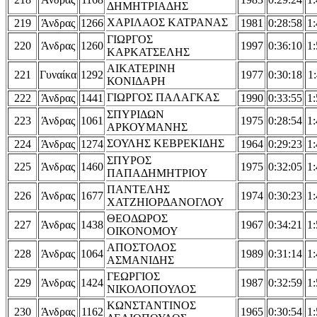
ΔΗΜΗΤΡΙΑΔΗΣ
ΧΑΡΙΛΑΟΣ ΚΑΤΡΑΝΑΣ
219
Άνδρας
1266
1981
0:28:58
1:
ΓΙΩΡΓΟΣ
220
Άνδρας
1260
1997
0:36:10
1:
ΚΑΡΚΑΤΣΕΛΗΣ
ΑΙΚΑΤΕΡΙΝΗ
221
Γυναίκα
1292
1977
0:30:18
1:
ΚΟΝΙΔΑΡΗ
ΓΙΩΡΓΟΣ ΠΑΛΑΓΚΑΣ
222
Άνδρας
1441
1990
0:33:55
1:
ΣΠΥΡΙΔΩΝ
223
Άνδρας
1061
1975
0:28:54
1:
ΑΡΚΟΥΜΑΝΗΣ
ΣΟΥΛΗΣ ΚΕΒΡΕΚΙΔΗΣ
224
Άνδρας
1274
1964
0:29:23
1:
ΣΠΥΡΟΣ
225
Άνδρας
1460
1975
0:32:05
1:
ΠΑΠΑΔΗΜΗΤΡΙΟΥ
ΠΑΝΤΕΛΗΣ
226
Άνδρας
1677
1974
0:30:23
1:
ΧΑΤΖΗΙΟΡΔΑΝΟΓΛΟΥ
ΘΕΟΔΩΡΟΣ
227
Άνδρας
1438
1967
0:34:21
1:
ΟΙΚΟΝΟΜΟΥ
ΑΠΟΣΤΟΛΟΣ
228
Άνδρας
1064
1989
0:31:14
1:
ΑΣΜΑΝΙΔΗΣ
ΓΕΩΡΓΙΟΣ
229
Άνδρας
1424
1987
0:32:59
1:
ΝΙΚΟΛΟΠΟΥΛΟΣ
ΚΩΝΣΤΑΝΤΙΝΟΣ
230
Άνδρας
1162
1965
0:30:54
1: