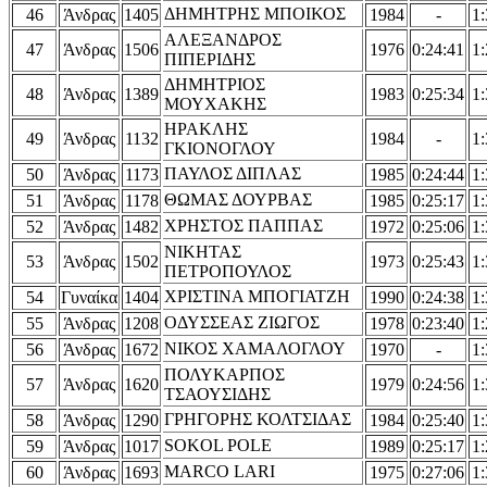
ΔΗΜΗΤΡΗΣ ΜΠΟΙΚΟΣ
46
Άνδρας
1405
1984
-
1:
ΑΛΕΞΑΝΔΡΟΣ
47
Άνδρας
1506
1976
0:24:41
1:
ΠΙΠΕΡΙΔΗΣ
ΔΗΜΗΤΡΙΟΣ
48
Άνδρας
1389
1983
0:25:34
1:
ΜΟΥΧΑΚΗΣ
ΗΡΑΚΛΗΣ
49
Άνδρας
1132
1984
-
1:
ΓΚΙΟΝΟΓΛΟΥ
ΠΑΥΛΟΣ ΔΙΠΛΑΣ
50
Άνδρας
1173
1985
0:24:44
1:
ΘΩΜΑΣ ΔΟΥΡΒΑΣ
51
Άνδρας
1178
1985
0:25:17
1:
ΧΡΗΣΤΟΣ ΠΑΠΠΑΣ
52
Άνδρας
1482
1972
0:25:06
1:
ΝΙΚΗΤΑΣ
53
Άνδρας
1502
1973
0:25:43
1:
ΠΕΤΡΟΠΟΥΛΟΣ
ΧΡΙΣΤΙΝΑ ΜΠΟΓΙΑΤΖΗ
54
Γυναίκα
1404
1990
0:24:38
1:
ΟΔΥΣΣΕΑΣ ΖΙΩΓΟΣ
55
Άνδρας
1208
1978
0:23:40
1:
ΝΙΚΟΣ ΧΑΜΑΛΟΓΛΟΥ
56
Άνδρας
1672
1970
-
1:
ΠΟΛΥΚΑΡΠΟΣ
57
Άνδρας
1620
1979
0:24:56
1:
ΤΣΑΟΥΣΙΔΗΣ
ΓΡΗΓΟΡΗΣ ΚΟΛΤΣΙΔΑΣ
58
Άνδρας
1290
1984
0:25:40
1:
SOKOL POLE
59
Άνδρας
1017
1989
0:25:17
1:
MARCO LARI
60
Άνδρας
1693
1975
0:27:06
1: