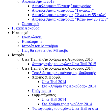
Αποτελέσματα 2013
Αποτελέσματα "Γενικής" κατηγορίας
Αποτελέσματα κατηγορίας "Γυναικών"
Αποτελέσματα κατηγορίας "Άνω των 55 ετών"
Αποτελέσματα κατηγορίας "Κάτω των 25 ετών"
Στατιστικά
Η καφέ Αρκούδα
Η περιοχή
Εκδηλώσεις
Καταλύματα
Ιστορία του Μετσόβου
Πως θα έρθετε στο Μέτσοβο
Ιστορία
Ursa Trail & στα Χνάρια της Αρκούδας 2015
Φωτογραφίες του αγώνα Ursa Trail 2015
Ursa Trail & στα Χνάρια της Αρκούδας 2014
Τρισδιάστατη απεικόνιση της διαδρομής
Χάρτης & Προφίλ
Ursa Trial 2014
Στα «Χνάρια της Αρκούδας» 2014
Πρόγραμμα
Συμμετέχοντες
Ursa Trail 2014
Στα Χνάρια της Αρκούδας 2014
Φωτογραφίες του αγώνα Ursa Trail & στα