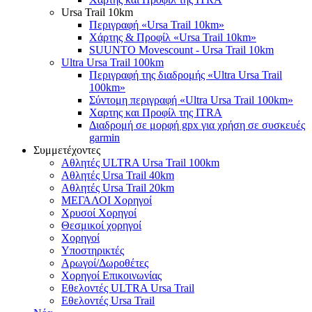
Ursa Trail 10km
Περιγραφή «Ursa Trail 10km»
Χάρτης & Προφίλ «Ursa Trail 10km»
SUUNTO Movescount - Ursa Trail 10km
Ultra Ursa Trail 100km
Περιγραφή της διαδρομής «Ultra Ursa Trail
100km»
Σύντομη περιγραφή «Ultra Ursa Trail 100km»
Χαρτης και Προφίλ της ITRA
Διαδρομή σε μορφή gpx για χρήση σε συσκευές
garmin
Συμμετέχοντες
Αθλητές ULTRA Ursa Trail 100km
Αθλητές Ursa Trail 40km
Αθλητές Ursa Trail 20km
ΜΕΓΑΛΟΙ Χορηγοί
Χρυσοί Χορηγοί
Θεσμικοί χορηγοί
Χορηγοί
Υποστηρικτές
Αρωγοί/Δωροθέτες
Χορηγοί Επικοινωνίας
Εθελοντές ULTRA Ursa Trail
Εθελοντές Ursa Trail