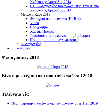
Χνάρια της Αρκούδας 2014
HD Φωτογραφίες του αγώνα Ursa Trail & στα
Χνάρια της Αρκούδας 2014
Metsovo Race 2013
Φωτογραφίες του αγώνα (Hi-Res)
Video
Πρόγραμμα
Χάρτης-Προφίλ
Τρισδιάστατη απεικόνιση της διαδρομής
Προετοιμασία του αγώνα (fotos)
Φωτογραφίες
Επικοινωνία
Φωτογραφίες 2018
Βίντεο με στιγμιότυπα από τον Ursa Trail 2018
Τελευταία νέα
Νέα ημερομηνία διεξαγωγής των αγώνων Ursa Trail 2019