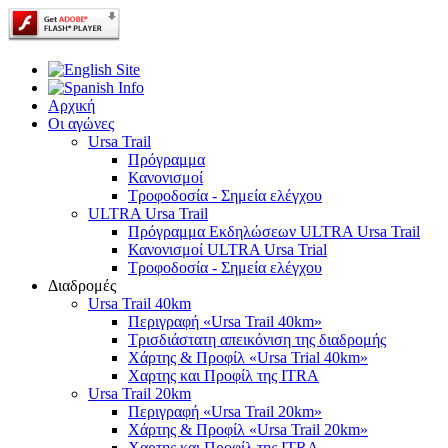
Αρχική
Οι αγώνες
Ursa Trail
Πρόγραμμα
Κανονισμοί
Τροφοδοσία - Σημεία ελέγχου
ULTRA Ursa Trail
Πρόγραμμα Εκδηλώσεων ULTRA Ursa Trail
Κανονισμοί ULTRA Ursa Trial
Τροφοδοσία - Σημεία ελέγχου
Διαδρομές
Ursa Trail 40km
Περιγραφή «Ursa Trail 40km»
Τρισδιάστατη απεικόνιση της διαδρομής
Χάρτης & Προφίλ «Ursa Trial 40km»
Χαρτης και Προφίλ της ITRA
Ursa Trail 20km
Περιγραφή «Ursa Trail 20km»
Χάρτης & Προφίλ «Ursa Trail 20km»
Χαρτης και Προφίλ της ITRA