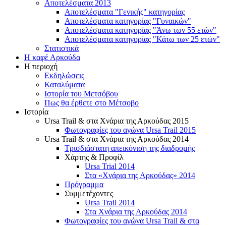
Αποτελέσματα 2013
Αποτελέσματα "Γενικής" κατηγορίας
Αποτελέσματα κατηγορίας "Γυναικών"
Αποτελέσματα κατηγορίας "Άνω των 55 ετών"
Αποτελέσματα κατηγορίας "Κάτω των 25 ετών"
Στατιστικά
Η καφέ Αρκούδα
Η περιοχή
Εκδηλώσεις
Καταλύματα
Ιστορία του Μετσόβου
Πως θα έρθετε στο Μέτσοβο
Ιστορία
Ursa Trail & στα Χνάρια της Αρκούδας 2015
Φωτογραφίες του αγώνα Ursa Trail 2015
Ursa Trail & στα Χνάρια της Αρκούδας 2014
Τρισδιάστατη απεικόνιση της διαδρομής
Χάρτης & Προφίλ
Ursa Trial 2014
Στα «Χνάρια της Αρκούδας» 2014
Πρόγραμμα
Συμμετέχοντες
Ursa Trail 2014
Στα Χνάρια της Αρκούδας 2014
Φωτογραφίες του αγώνα Ursa Trail & στα