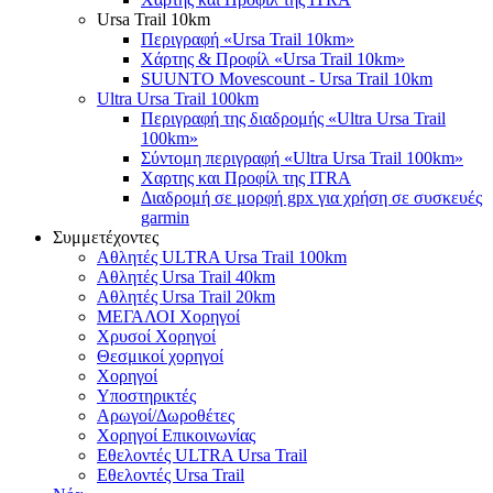
Ursa Trail 10km
Περιγραφή «Ursa Trail 10km»
Χάρτης & Προφίλ «Ursa Trail 10km»
SUUNTO Movescount - Ursa Trail 10km
Ultra Ursa Trail 100km
Περιγραφή της διαδρομής «Ultra Ursa Trail
100km»
Σύντομη περιγραφή «Ultra Ursa Trail 100km»
Χαρτης και Προφίλ της ITRA
Διαδρομή σε μορφή gpx για χρήση σε συσκευές
garmin
Συμμετέχοντες
Αθλητές ULTRA Ursa Trail 100km
Αθλητές Ursa Trail 40km
Αθλητές Ursa Trail 20km
ΜΕΓΑΛΟΙ Χορηγοί
Χρυσοί Χορηγοί
Θεσμικοί χορηγοί
Χορηγοί
Υποστηρικτές
Αρωγοί/Δωροθέτες
Χορηγοί Επικοινωνίας
Εθελοντές ULTRA Ursa Trail
Εθελοντές Ursa Trail