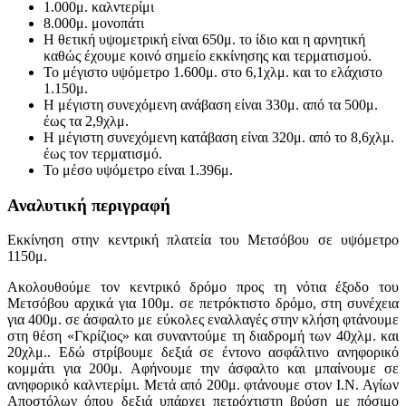
1.000μ. καλντερίμι
8.000μ. μονοπάτι
Η θετική υψομετρική είναι 650μ. το ίδιο και η αρνητική
καθώς έχουμε κοινό σημείο εκκίνησης και τερματισμού.
Το μέγιστο υψόμετρο 1.600μ. στο 6,1χλμ. και το ελάχιστο
1.150μ.
Η μέγιστη συνεχόμενη ανάβαση είναι 330μ. από τα 500μ.
έως τα 2,9χλμ.
Η μέγιστη συνεχόμενη κατάβαση είναι 320μ. από το 8,6χλμ.
έως τον τερματισμό.
Το μέσο υψόμετρο είναι 1.396μ.
Αναλυτική περιγραφή
Εκκίνηση στην κεντρική πλατεία του Μετσόβου σε υψόμετρο
1150μ.
Ακολουθούμε τον κεντρικό δρόμο προς τη νότια έξοδο του
Μετσόβου αρχικά για 100μ. σε πετρόκτιστο δρόμο, στη συνέχεια
για 400μ. σε άσφαλτο με εύκολες εναλλαγές στην κλήση φτάνουμε
στη θέση «Γκρίζιος» και συναντούμε τη διαδρομή των 40χλμ. και
20χλμ.. Εδώ στρίβουμε δεξιά σε έντονο ασφάλτινο ανηφορικό
κομμάτι για 200μ. Αφήνουμε την άσφαλτο και μπαίνουμε σε
ανηφορικό καλντερίμι. Μετά από 200μ. φτάνουμε στον Ι.Ν. Αγίων
Αποστόλων όπου δεξιά υπάρχει πετρόχτιστη βρύση με πόσιμο