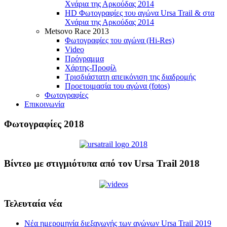
Χνάρια της Αρκούδας 2014
HD Φωτογραφίες του αγώνα Ursa Trail & στα
Χνάρια της Αρκούδας 2014
Metsovo Race 2013
Φωτογραφίες του αγώνα (Hi-Res)
Video
Πρόγραμμα
Χάρτης-Προφίλ
Τρισδιάστατη απεικόνιση της διαδρομής
Προετοιμασία του αγώνα (fotos)
Φωτογραφίες
Επικοινωνία
Φωτογραφίες 2018
Βίντεο με στιγμιότυπα από τον Ursa Trail 2018
Τελευταία νέα
Νέα ημερομηνία διεξαγωγής των αγώνων Ursa Trail 2019