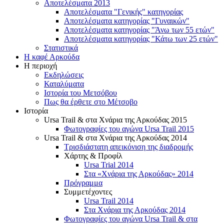
Αποτελέσματα 2013
Αποτελέσματα "Γενικής" κατηγορίας
Αποτελέσματα κατηγορίας "Γυναικών"
Αποτελέσματα κατηγορίας "Άνω των 55 ετών"
Αποτελέσματα κατηγορίας "Κάτω των 25 ετών"
Στατιστικά
Η καφέ Αρκούδα
Η περιοχή
Εκδηλώσεις
Καταλύματα
Ιστορία του Μετσόβου
Πως θα έρθετε στο Μέτσοβο
Ιστορία
Ursa Trail & στα Χνάρια της Αρκούδας 2015
Φωτογραφίες του αγώνα Ursa Trail 2015
Ursa Trail & στα Χνάρια της Αρκούδας 2014
Τρισδιάστατη απεικόνιση της διαδρομής
Χάρτης & Προφίλ
Ursa Trial 2014
Στα «Χνάρια της Αρκούδας» 2014
Πρόγραμμα
Συμμετέχοντες
Ursa Trail 2014
Στα Χνάρια της Αρκούδας 2014
Φωτογραφίες του αγώνα Ursa Trail & στα