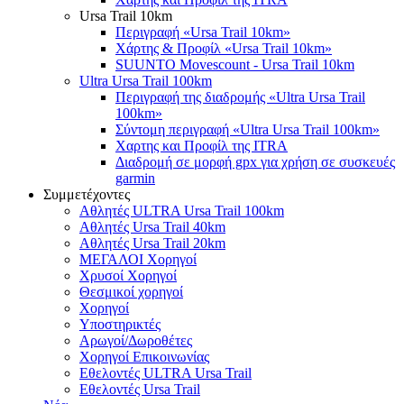
Ursa Trail 10km
Περιγραφή «Ursa Trail 10km»
Χάρτης & Προφίλ «Ursa Trail 10km»
SUUNTO Movescount - Ursa Trail 10km
Ultra Ursa Trail 100km
Περιγραφή της διαδρομής «Ultra Ursa Trail
100km»
Σύντομη περιγραφή «Ultra Ursa Trail 100km»
Χαρτης και Προφίλ της ITRA
Διαδρομή σε μορφή gpx για χρήση σε συσκευές
garmin
Συμμετέχοντες
Αθλητές ULTRA Ursa Trail 100km
Αθλητές Ursa Trail 40km
Αθλητές Ursa Trail 20km
ΜΕΓΑΛΟΙ Χορηγοί
Χρυσοί Χορηγοί
Θεσμικοί χορηγοί
Χορηγοί
Υποστηρικτές
Αρωγοί/Δωροθέτες
Χορηγοί Επικοινωνίας
Εθελοντές ULTRA Ursa Trail
Εθελοντές Ursa Trail