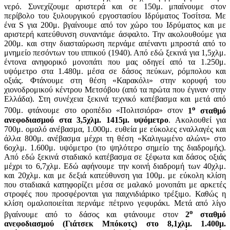
νερό. Συνεχίζουμε αριστερά και σε 150μ. μπαίνουμε στον
περίβολο του ξυλουργικού εργοστασίου Ιδρύματος Τοσίτσα. Με
ένα S για 200μ. βγαίνουμε από τον χώρο του Ιδρύματος και με
αριστερή κατεύθυνση συναντάμε άσφαλτο. Την ακολουθούμε για
200μ. και στην διασταύρωση περνάμε απέναντι μπροστά από το
μνημείο πεσόντων του ιππικού (1940). Από εδώ ξεκινά για 1,5χλμ.
έντονα ανηφορικό μονοπάτι που μας οδηγεί από τα 1.250μ.
υψόμετρο στα 1.480μ. μέσα σε δάσος πεύκων, ρόμπολου και
οξιάς. Φτάνουμε στη θέση «Καρακόλι» στην κορυφή του
χιονοδρομικού κέντρου Μετσόβου (από τα πρώτα που έγιναν στην
Ελλάδα). Στη συνέχεια ξεκινά τεχνικό κατέβασμα και μετά από
ο
700μ. φτάνουμε στο οροπέδιο «Πολιτσιόρα» στον
1
σταθμό
ανεφοδιασμού στα 3,5χλμ. 1415μ. υψόμετρο
. Ακολουθεί για
700μ. ομαλό ανέβασμα, 1.000μ. ευθεία με εύκολες εναλλαγές και
άλλα 800μ. ανέβασμα μέχρι τη θέση «Καλιγωμένο αλώνι» στο
6οχλμ. 1.600μ. υψόμετρο (το ψηλότερο σημείο της διαδρομής).
Από εδώ ξεκινά σταδιακό κατέβασμα σε ξέφωτα και δάσος οξιάς
μέχρι το 6,7χλμ. Εδώ αφήνουμε την κοινή διαδρομή των 40χλμ.
και 20χλμ. και με δεξιά κατεύθυνση για 100μ. με εύκολη κλίση
που σταδιακά κατηφορίζει μέσα σε μαλακό μονοπάτι με αρκετές
στροφές που προσφέρονται για παιχνιδιάρικο τρέξιμο. Καθώς η
κλίση ομαλοποιείται περνάμε πέτρινο γεφυράκι. Μετά από λίγο
ο
βγαίνουμε από το δάσος και φτάνουμε στον
2
σταθμό
ανεφοδιασμού (Γιάτσεκ Μπόκοτς) στο 8,1χλμ. 1.400μ.