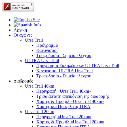
Αρχική
Οι αγώνες
Ursa Trail
Πρόγραμμα
Κανονισμοί
Τροφοδοσία - Σημεία ελέγχου
ULTRA Ursa Trail
Πρόγραμμα Εκδηλώσεων ULTRA Ursa Trail
Κανονισμοί ULTRA Ursa Trial
Τροφοδοσία - Σημεία ελέγχου
Διαδρομές
Ursa Trail 40km
Περιγραφή «Ursa Trail 40km»
Τρισδιάστατη απεικόνιση της διαδρομής
Χάρτης & Προφίλ «Ursa Trial 40km»
Χαρτης και Προφίλ της ITRA
Ursa Trail 20km
Περιγραφή «Ursa Trail 20km»
Χάρτης & Προφίλ «Ursa Trail 20km»
Χαρτης και Προφίλ της ITRA