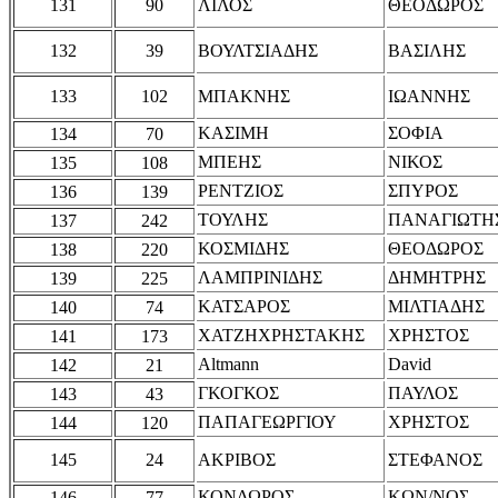
131
90
ΛΙΛΟΣ
ΘΕΟΔΩΡΟΣ
132
39
ΒΟΥΛΤΣΙΑΔΗΣ
ΒΑΣΙΛΗΣ
133
102
ΜΠΑΚΝΗΣ
ΙΩΑΝΝΗΣ
ΚΑΣΙΜΗ
ΣΟΦΙΑ
134
70
ΜΠΕΗΣ
ΝΙΚΟΣ
135
108
ΡΕΝΤΖΙΟΣ
ΣΠΥΡΟΣ
136
139
ΤΟΥΛΗΣ
ΠΑΝΑΓΙΩΤΗ
137
242
ΚΟΣΜΙΔΗΣ
ΘΕΟΔΩΡΟΣ
138
220
ΛΑΜΠΡΙΝΙΔΗΣ
ΔΗΜΗΤΡΗΣ
139
225
ΚΑΤΣΑΡΟΣ
ΜΙΛΤΙΑΔΗΣ
140
74
ΧΑΤΖΗΧΡΗΣΤΑΚΗΣ
ΧΡΗΣΤΟΣ
141
173
Altmann
David
142
21
ΓΚΟΓΚΟΣ
ΠΑΥΛΟΣ
143
43
ΠΑΠΑΓΕΩΡΓΙΟΥ
ΧΡΗΣΤΟΣ
144
120
145
24
ΑΚΡΙΒΟΣ
ΣΤΕΦΑΝΟΣ
ΚΟΝΔΩΡΟΣ
ΚΩΝ/ΝΟΣ
146
77