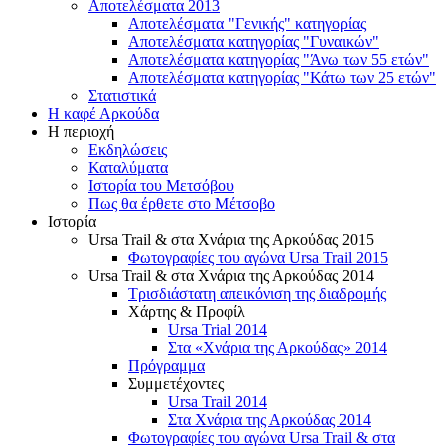
Αποτελέσματα 2013
Αποτελέσματα "Γενικής" κατηγορίας
Αποτελέσματα κατηγορίας "Γυναικών"
Αποτελέσματα κατηγορίας "Άνω των 55 ετών"
Αποτελέσματα κατηγορίας "Κάτω των 25 ετών"
Στατιστικά
Η καφέ Αρκούδα
Η περιοχή
Εκδηλώσεις
Καταλύματα
Ιστορία του Μετσόβου
Πως θα έρθετε στο Μέτσοβο
Ιστορία
Ursa Trail & στα Χνάρια της Αρκούδας 2015
Φωτογραφίες του αγώνα Ursa Trail 2015
Ursa Trail & στα Χνάρια της Αρκούδας 2014
Τρισδιάστατη απεικόνιση της διαδρομής
Χάρτης & Προφίλ
Ursa Trial 2014
Στα «Χνάρια της Αρκούδας» 2014
Πρόγραμμα
Συμμετέχοντες
Ursa Trail 2014
Στα Χνάρια της Αρκούδας 2014
Φωτογραφίες του αγώνα Ursa Trail & στα