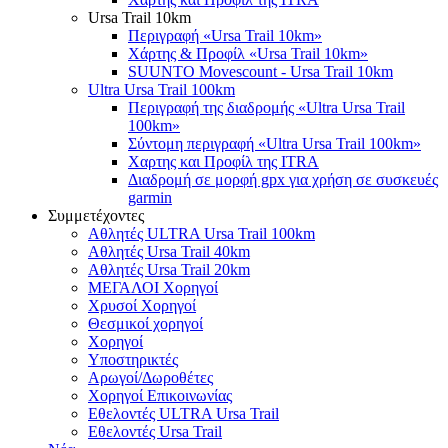
Ursa Trail 10km
Περιγραφή «Ursa Trail 10km»
Χάρτης & Προφίλ «Ursa Trail 10km»
SUUNTO Movescount - Ursa Trail 10km
Ultra Ursa Trail 100km
Περιγραφή της διαδρομής «Ultra Ursa Trail
100km»
Σύντομη περιγραφή «Ultra Ursa Trail 100km»
Χαρτης και Προφίλ της ITRA
Διαδρομή σε μορφή gpx για χρήση σε συσκευές
garmin
Συμμετέχοντες
Αθλητές ULTRA Ursa Trail 100km
Αθλητές Ursa Trail 40km
Αθλητές Ursa Trail 20km
ΜΕΓΑΛΟΙ Χορηγοί
Χρυσοί Χορηγοί
Θεσμικοί χορηγοί
Χορηγοί
Υποστηρικτές
Αρωγοί/Δωροθέτες
Χορηγοί Επικοινωνίας
Εθελοντές ULTRA Ursa Trail
Εθελοντές Ursa Trail