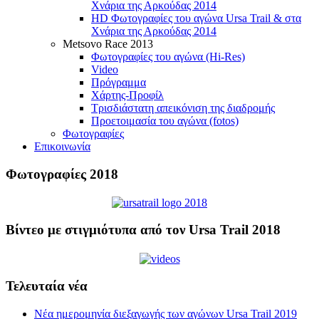
Χνάρια της Αρκούδας 2014
HD Φωτογραφίες του αγώνα Ursa Trail & στα
Χνάρια της Αρκούδας 2014
Metsovo Race 2013
Φωτογραφίες του αγώνα (Hi-Res)
Video
Πρόγραμμα
Χάρτης-Προφίλ
Τρισδιάστατη απεικόνιση της διαδρομής
Προετοιμασία του αγώνα (fotos)
Φωτογραφίες
Επικοινωνία
Φωτογραφίες 2018
Βίντεο με στιγμιότυπα από τον Ursa Trail 2018
Τελευταία νέα
Νέα ημερομηνία διεξαγωγής των αγώνων Ursa Trail 2019