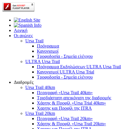
Αρχική
Οι αγώνες
Ursa Trail
Πρόγραμμα
Κανονισμοί
Τροφοδοσία - Σημεία ελέγχου
ULTRA Ursa Trail
Πρόγραμμα Εκδηλώσεων ULTRA Ursa Trail
Κανονισμοί ULTRA Ursa Trial
Τροφοδοσία - Σημεία ελέγχου
Διαδρομές
Ursa Trail 40km
Περιγραφή «Ursa Trail 40km»
Τρισδιάστατη απεικόνιση της διαδρομής
Χάρτης & Προφίλ «Ursa Trial 40km»
Χαρτης και Προφίλ της ITRA
Ursa Trail 20km
Περιγραφή «Ursa Trail 20km»
Χάρτης & Προφίλ «Ursa Trail 20km»
Χαρτης και Προφίλ της ITRA