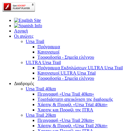
Αρχική
Οι αγώνες
Ursa Trail
Πρόγραμμα
Κανονισμοί
Τροφοδοσία - Σημεία ελέγχου
ULTRA Ursa Trail
Πρόγραμμα Εκδηλώσεων ULTRA Ursa Trail
Κανονισμοί ULTRA Ursa Trial
Τροφοδοσία - Σημεία ελέγχου
Διαδρομές
Ursa Trail 40km
Περιγραφή «Ursa Trail 40km»
Τρισδιάστατη απεικόνιση της διαδρομής
Χάρτης & Προφίλ «Ursa Trial 40km»
Χαρτης και Προφίλ της ITRA
Ursa Trail 20km
Περιγραφή «Ursa Trail 20km»
Χάρτης & Προφίλ «Ursa Trail 20km»
Χαρτης και Προφίλ της ITRA