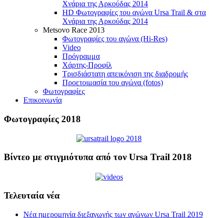
Χνάρια της Αρκούδας 2014
HD Φωτογραφίες του αγώνα Ursa Trail & στα
Χνάρια της Αρκούδας 2014
Metsovo Race 2013
Φωτογραφίες του αγώνα (Hi-Res)
Video
Πρόγραμμα
Χάρτης-Προφίλ
Τρισδιάστατη απεικόνιση της διαδρομής
Προετοιμασία του αγώνα (fotos)
Φωτογραφίες
Επικοινωνία
Φωτογραφίες 2018
Βίντεο με στιγμιότυπα από τον Ursa Trail 2018
Τελευταία νέα
Νέα ημερομηνία διεξαγωγής των αγώνων Ursa Trail 2019