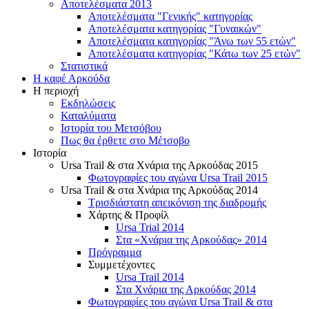
Αποτελέσματα 2013
Αποτελέσματα "Γενικής" κατηγορίας
Αποτελέσματα κατηγορίας "Γυναικών"
Αποτελέσματα κατηγορίας "Άνω των 55 ετών"
Αποτελέσματα κατηγορίας "Κάτω των 25 ετών"
Στατιστικά
Η καφέ Αρκούδα
Η περιοχή
Εκδηλώσεις
Καταλύματα
Ιστορία του Μετσόβου
Πως θα έρθετε στο Μέτσοβο
Ιστορία
Ursa Trail & στα Χνάρια της Αρκούδας 2015
Φωτογραφίες του αγώνα Ursa Trail 2015
Ursa Trail & στα Χνάρια της Αρκούδας 2014
Τρισδιάστατη απεικόνιση της διαδρομής
Χάρτης & Προφίλ
Ursa Trial 2014
Στα «Χνάρια της Αρκούδας» 2014
Πρόγραμμα
Συμμετέχοντες
Ursa Trail 2014
Στα Χνάρια της Αρκούδας 2014
Φωτογραφίες του αγώνα Ursa Trail & στα