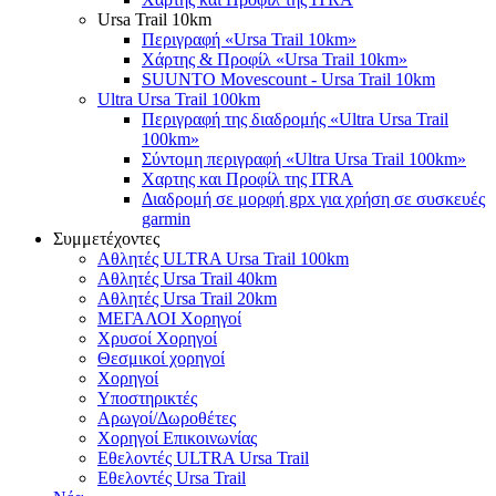
Ursa Trail 10km
Περιγραφή «Ursa Trail 10km»
Χάρτης & Προφίλ «Ursa Trail 10km»
SUUNTO Movescount - Ursa Trail 10km
Ultra Ursa Trail 100km
Περιγραφή της διαδρομής «Ultra Ursa Trail
100km»
Σύντομη περιγραφή «Ultra Ursa Trail 100km»
Χαρτης και Προφίλ της ITRA
Διαδρομή σε μορφή gpx για χρήση σε συσκευές
garmin
Συμμετέχοντες
Αθλητές ULTRA Ursa Trail 100km
Αθλητές Ursa Trail 40km
Αθλητές Ursa Trail 20km
ΜΕΓΑΛΟΙ Χορηγοί
Χρυσοί Χορηγοί
Θεσμικοί χορηγοί
Χορηγοί
Υποστηρικτές
Αρωγοί/Δωροθέτες
Χορηγοί Επικοινωνίας
Εθελοντές ULTRA Ursa Trail
Εθελοντές Ursa Trail